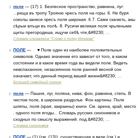
поле
— (17) 1. Безлесное пространство, равнина, луг:
3
...рища въ тропу Трояню чресъ поля на горы. 6. Не буря
соколы занесе чресъ поля широкая. 6 7. Сами скачють, акы
сѣрыи влъци въ полѣ. 8. Русичи великая поля чрьлеными
щиты прегородиша, ищучи себѣ чти,&#8230; …
Словарь-справочник "Слово о полку Игореве"
ПОЛЕ
— ♥ Поле один из наиболее положительных
4
символов. Однако значение его зависит от того, в каком
состоянии и в какое время года вы видели поле. Видеть
невспаханное, незасеянное поле ранней весной сон
означает, что данный период вашей жизни&#8230; …
Большой семейный сонник
поле
— Пашня, луг, поляна, нива; фон, равнина, степь. В
5
чистом поле, в широком раздолье. Фон картины. Поля
шляпы, поля (края, закраины) книги. См. арена, край, место
. одного поля ягоды... Словарь русских синонимов и
сходных по смыслу выражений. под.&#8230; …
Словарь синонимов
ПОЛЕ
— (1) (см. (13)), существующее в виде (см.) и
6