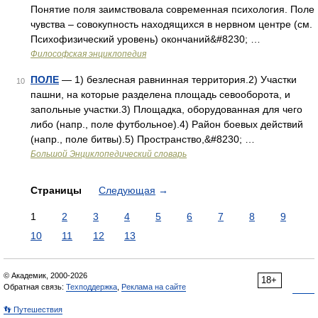
Понятие поля заимствовала современная психология. Поле
чувства – совокупность находящихся в нервном центре (см.
Психофизический уровень) окончаний&#8230; …
Философская энциклопедия
ПОЛЕ
— 1) безлесная равнинная территория.2) Участки
10
пашни, на которые разделена площадь севооборота, и
запольные участки.3) Площадка, оборудованная для чего
либо (напр., поле футбольное).4) Район боевых действий
(напр., поле битвы).5) Пространство,&#8230; …
Большой Энциклопедический словарь
Страницы
Следующая
→
1
2
3
4
5
6
7
8
9
10
11
12
13
© Академик, 2000-2026
18+
Обратная связь:
Техподдержка
,
Реклама на сайте
👣 Путешествия