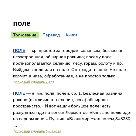
поле
Толкование
Перевод
Книги
ПОЛЕ
— ср. простор за городом, селеньем, безлесная,
1
незастроенная, обширная равнина; посему поле
противополагается селению, лесу, горам, болоту и пр.
Выйдем в поле или на поле. Скот ходит в поле. Не поле
кормит, а нива, обработанная, а не простор только …
Толковый словарь Даля
ПОЛЕ
— я, мн. поля, полей, ср. 1. Безлесная равнина,
2
ровное (в отличие от селения, леса) обширное
пространство. «И вот нашли большое поле: есть
разгуляться где на воле.» Лермонтов. «Князь по полю едет
на верном коне.» Пушкин. «Владимир ехал полем,&#8230;
…
Толковый словарь Ушакова